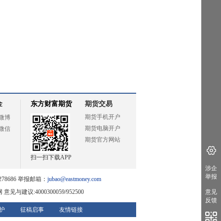
金
东方财富期货
期货交易
期货手机开户
微博
期货电脑开户
微信
期货官方网站
扫一扫下载APP
涉企
举报
78686 举报邮箱：
jubao@eastmoney.com
网
意见与建议:4000300059/952500
意见
反馈
护
征稿启事
友情链接