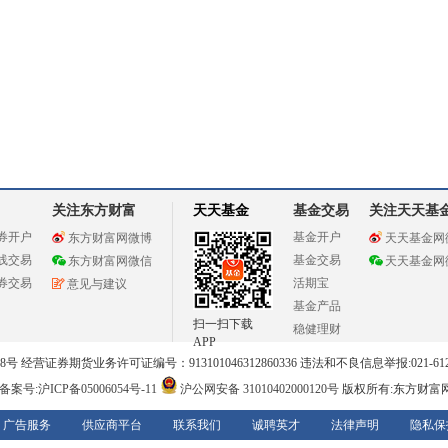
关注东方财富
天天基金
基金交易
关注天天基
券开户
基金开户
东方财富网微博
天天基金网
线交易
基金交易
东方财富网微信
天天基金网
券交易
活期宝
意见与建议
基金产品
扫一扫下载
稳健理财
APP
 经营证券期货业务许可证编号：913101046312860336 违法和不良信息举报:021-612
案号:沪ICP备05006054号-11
沪公网安备 31010402000120号
版权所有:东方财富
广告服务
供应商平台
联系我们
诚聘英才
法律声明
隐私保