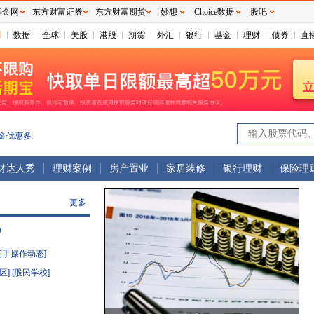
基金网
东方财富证券
东方财富期货
妙想
Choice数据
股吧
情
数据
全球
美股
港股
期货
外汇
银行
基金
理财
债券
直
金优惠多
财达人秀
理财案例
房产置业
家居装修
银行理财
保险理
更多
炉
高手操作动态]
区]
[股民学校]