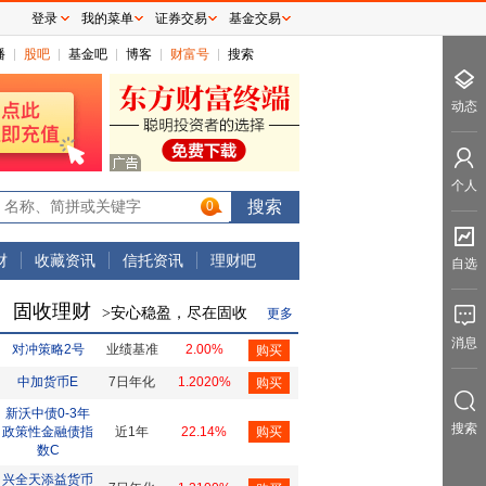
登录
我的菜单
证券交易
基金交易
播
股吧
基金吧
博客
财富号
搜索
动态
个人
0
财
收藏资讯
信托资讯
理财吧
自选
固收理财
>安心稳盈，尽在固收
更多
消息
对冲策略2号
业绩基准
2.00%
购买
中加货币E
7日年化
1.2020%
购买
新沃中债0-3年
搜索
政策性金融债指
近1年
22.14%
购买
数C
兴全天添益货币