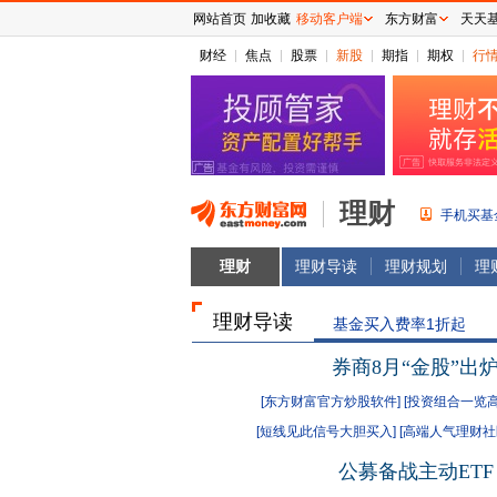
网站首页
加收藏
移动客户端
东方财富
天天
财经
焦点
股票
新股
期指
期权
行
理财
手机买基
理财
理财导读
理财规划
理
理财导读
基金买入费率1折起
券商8月“金股”出
[东方财富官方炒股软件]
[投资组合一览
[短线见此信号大胆买入]
[高端人气理财社
公募备战主动ETF