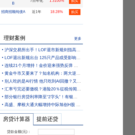
7日年化
1.3100%
购买
B
招商招顺纯债A
近1年
18.28%
购买
理财案例
更多
沪深交易所出手！LOF退市新规剑指高溢价风险
LOF退出新规出台 125只产品或受影响 两类LOF最晚2027年底退市
连续21个月增持！金价迎来强势反弹 新一轮上行窗口开启？
黄金牛市又要来了？知名机构：两大逆风将转为顺风 现在是建仓好时机！
别人吃的是AI行情 他只吃到AI回撤？又一只基金亏“红了”
汇率亏完还要缴税？港险20％征税传闻搅动投资者神经 3万亿元境外保单何去何从
部分银行房贷利率降至“2字头”！有银行房贷利率低于2.8%
高盛、摩根大通大幅增持中际旭创H股 多头持仓比例分别升至12.19%和13.72%
房贷计算器
提前还贷
贷款金额(元)：