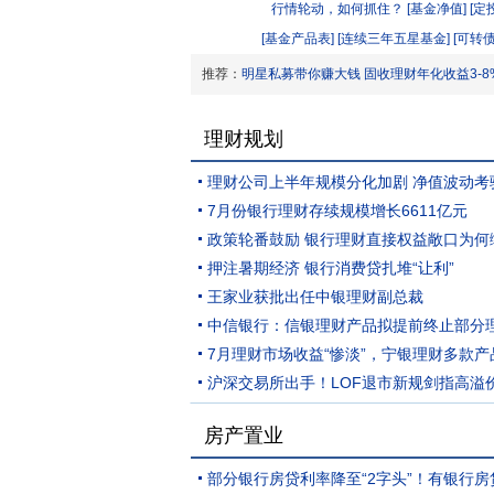
行情轮动，如何抓住？
[基金净值]
[定
[基金产品表]
[连续三年五星基金]
[可转
推荐：
明星私募带你赚大钱
固收理财年化收益3-8
理财规划
理财公司上半年规模分化加剧 净值波动考
7月份银行理财存续规模增长6611亿元
押注暑期经济 银行消费贷扎堆“让利”
王家业获批出任中银理财副总裁
中信银行：信银理财产品拟提前终止部分
沪深交易所出手！LOF退市新规剑指高溢
房产置业
部分银行房贷利率降至“2字头”！有银行房贷