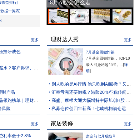
8月A股会怎么走
投收益排行]
债数据一览表]
%
理财达人秀
更多
更多
验投研成色
7月基金回撤炸锅
7月基金回撤炸锅，TOP10
最大回撤均超45％。...[
详
政策轮番鼓励 银行理财直接权益敞口为何缩水？客户诉求、能力短板、合规边界都有原因
细
]
别人吃的是AI行情 他只吃到AI回撤？又一只基金亏“红了”
理财产品
汇率亏完还要缴税？港险20％征税传闻搅动投资者神经 3万亿元境外保单何去何从
7月理财市场收益“惨淡”，宁银理财多款产品领跑榜单｜理财月报
高盛、摩根大通大幅增持中际旭创H股 多头持仓比例分别升至12.19%和13.72%
价风险
私募仓位创四年新高！七成机构满仓运作、百亿私募带头加仓 调仓方向曝光
家居装修
更多
更多
利率低于2.8%
房企前七月成绩单