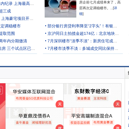
房企前七月成绩单来了，高
京沪同日土拍揽金超174亿：北京地块创年内纪录 上海最高溢价28.45%
层再次定调稳楼市。...[
详
超三成
细
]
7月楼市淡季不淡：多城成交同比保持增长 上海豪宅项目开盘日光
次定调稳楼市
部分银行房贷利率降至“2字头”！有银行房贷利率低于2.8%
提取范围
京沪同日土拍揽金超174亿：北京地块创年内纪录 上海最高溢价28.45%
两年内分期缴清
7月深圳楼市“淡季不淡”：新房住宅成交涨超三成
上海中心城区全面推进收购二手房用作保租房 三个试点区已收购551套
7月楼市淡季不淡：多城成交同比保持增长 上海豪宅项目开盘日光